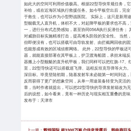
如此大的空间可利用价值极高。根据22型导快常规任务，
补给，或在近海区域执行救援任务。如今甲板空出后，完全
于救生，也可以作为小型野战医院。 实际上，这只是新用
型舰载无人直升机，体积不大，对起降甲板的要求也不高，
一，进行分布式态势感知，甚至协同056A执行反潜任务；
对威胁目标实施精准打击，提高滩头阶段的安全性。 当然
但即便没有，也可以搭载可由导轨发射、由拦截网回收的固
也能形成有效的区域侦察网络。 此外，22型导快的甲板还
器，就能直接部署在其甲板上，护卫渡海船团，承担末端反导
器搬上小型舰艇的直升机甲板，我们同样可以把红旗-17、红
至，22型导快还可以搭载巡飞弹、远程反坦克导弹等火力
深目标。毕竟登陆初期，陆基发射车未必能第一时间到达，而2
反而获得了更广的想象空间，从单一用途装备转变为灵活的
章，当时作者就提出，可以把22型导快的导弹发射箱改为无
后的设想，如今看来，竟有一种历史与现实相互重叠的意味
发布于：天津市
上一篇：
辉煌国际 超3300万账户信息泄露后，韩电商巨头C