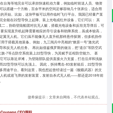
它在台海等地完全可以承担快速机动力量，例如临时前送人员、物资
可以搭建一个方舱，百余平米的空间足够容纳几十张床位，适合用
途的开始。比如，这块甲板可以用作临时飞行平台。我国已经量产某
完全能在22型导快上起降。装上光电或红外设备，它们可以： 其
 其二，协助登陆船团对抗无人艇，搭载光电设备和反坦克导弹后，可
，要实现直升机起降需要相应的导引设备和助降系统，虽成本较高，
定翼无人机。它们虽不能像无人直升机那样悬停探测，但多机协作
可用于搭载其他装备。例如，九三阅兵中亮相的“燎原一号”激光武
和反无人机任务。 再比如借鉴俄罗斯的做法，把“道尔”等防空武
旗-7等点防空系统装上22型导快，为其赋予近程防空能力。 甚
。它可以靠近岸滩，为登陆部队提供直接火力支援，打击沿岸和浅纵
2型导快可以先顶上。 因此，拆掉鹰击-83发射箱后，22型导快
多用途平台。看到这里，我也想起曾经读过一篇《舰载武器》的文
人机或巡飞弹的发射装置，发射自杀式无人机——那还是2018年前
。
捷希缘提示：文章来自网络，不代表本站观点。
oupang CEO辞职