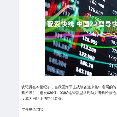
沪深300
4694.44
0.89
1.42%
43.13
0.9
犹记得在本世纪初，当我国海军主战装备迎来集中发展的阶段时
艇所吸引，也被039G、039A这些新型常规动力潜艇所惊
度成为网络上的热门装备。
展开剩余73%