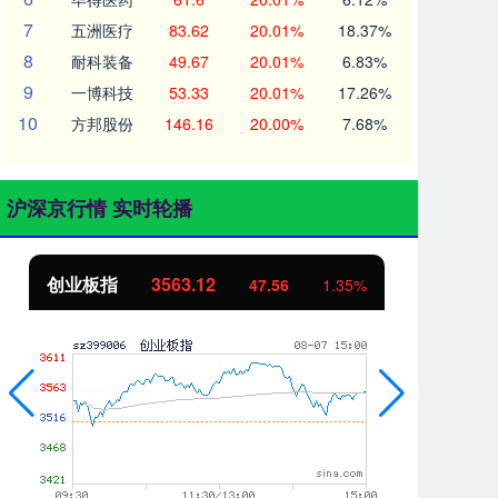
7
五洲医疗
83.62
20.01%
18.37%
8
耐科装备
49.67
20.01%
6.83%
9
一博科技
53.33
20.01%
17.26%
10
方邦股份
146.16
20.00%
7.68%
沪深京行情 实时轮播
创业板指
3563.12
基
47.56
1.35%