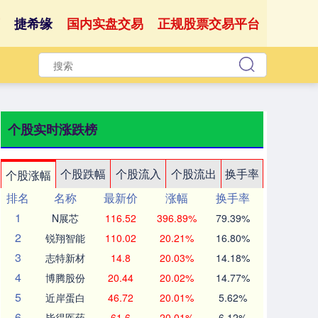
捷希缘
国内实盘交易
正规股票交易平台
个股实时涨跌榜
个股跌幅
个股流入
个股流出
换手率
个股涨幅
排名
名称
最新价
涨幅
换手率
1
N展芯
116.52
396.89%
79.39%
2
锐翔智能
110.02
20.21%
16.80%
3
志特新材
14.8
20.03%
14.18%
4
博腾股份
20.44
20.02%
14.77%
5
近岸蛋白
46.72
20.01%
5.62%
6
毕得医药
61.6
20.01%
6.12%