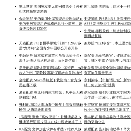
掌上世界 美国突发史无前例撤离令！外界
国汇策略 美防长：这次不一样
担忧终极空袭来临
金岭速配 美的集团全屋智能总经理尚喆：
中证策略 告别纠结！股票涨
美的美居智能用户规模已达行业前三，设
APP? 新浪财经手把手教你抓
备连接数超1259亿
牛策略 标榜股份：终止控制权
票明起复牌
天猫配资 743名棋手鹏城“论剑”！2026首
趣炒股 “U23冬窗”，本土潜
届“龙华杯”全国青少年围棋公开赛开幕
中融证券 日本极右翼首相放狠话插手台
涨配资 乌军指挥官，披露红
海？尽快认清丛林法则，而不是信奉！
节，城区变成了俄军步兵的坟
启天配资 6家外资齐声唱多中国资产：A股
配先查 玩具安全强制国标迎修订
步入“慢牛”新阶段 驱动逻辑转向盈利增长
有害物质限量要求
金控配资 Steam手机版下载指南：官方应
永利策略 【巾帼话江城】新
用在哪下载
林，何以热“雪”沸腾
豪泰配资 在儿科的住培时光：从手足无措
鼎冠策略 成都职业技术学院
到初窥门径
合作进一步深化，南洋理工三
升利配 2026大市场看中国年丨墨香剪纸融
千宏财富 德国间谍到死都不
民俗 龙腾马跃闹新春
枚小小的订书针把自己出卖了
1号配资 聚焦 “高效便捷”：赴港澳必备！
贵丰配资 垣曲县委政法委社
港澳通行证照片回执在线办理攻略来了！
目的采购公告
009配资 文件加密软件有哪些？推荐八款
荣耀配资 告别传输助手！华为