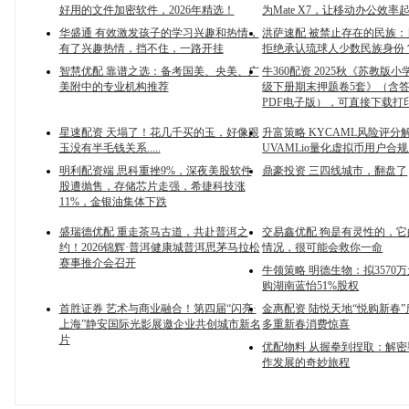
好用的文件加密软件，2026年精选！
为Mate X7，让移动办公效率
华盛通 有效激发孩子的学习兴趣和热情，
洪萨速配 被禁止存在的民族
有了兴趣热情，挡不住，一路开挂
拒绝承认琉球人少数民族身份
智慧优配 靠谱之选：备考国美、央美、广
牛360配资 2025秋《苏教版
美附中的专业机构推荐
级下册期末押题卷5套》（含答
PDF电子版），可直接下载打
星速配资 天塌了！花几千买的玉，好像跟
升富策略 KYCAML风险评分
玉没有半毛钱关系.....
UVAMLio量化虚拟币用户合
明利配资端 思科重挫9%，深夜美股软件
鼎豪投资 三四线城市，翻盘了
股遭抛售，存储芯片走强，希捷科技涨
11%，金银油集体下跌
盛瑞德优配 重走茶马古道，共赴普洱之
交易鑫优配 狗是有灵性的，
约！2026锦辉·普洱健康城普洱思茅马拉松
情况，很可能会救你一命
赛事推介会召开
牛领策略 明德生物：拟3570
购湖南蓝怡51%股权
首胜证券 艺术与商业融合！第四届“闪亮·
金惠配资 陆悦天地“悦购新春
上海”静安国际光影展邀企业共创城市新名
多重新春消费惊喜
片
优配物料 从握拳到捏取：解
作发展的奇妙旅程