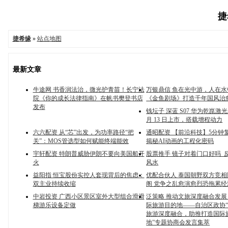
捷
捷希缘
»
站点地图
最新文章
牛途网 书香润法治，微光护青苗！长宁法
万银鼎信 鱼在光中游，人在
院《你的成长法律指南》在帆书樊登书店
《金鱼剧场》打造千年国风治
发布
钱坛子 深蓝 S07 华为乾崑激光
月 13 日上市，搭载增程动力
六六配资 从“芯”出发，为功率路径“把
通昭配资 【前沿科技】5分钟
关”：MOS管选型如何赋能终端能效
揭秘AI动画的工程化密码
宇轩配资 特朗普威胁伊朗不要向美国船开
股票推手 镜子对着门口好吗_反
火
风水
益阳指 恒宝股份实控人套现背后的焦虑：
优配合伙人 泰国朝野双方竞
双主业持续收缩
阁 党争之乱愈演愈烈恐拖累经
中岩投资 广西小区景区室外大型组合滑滑
泛策略 推动文旅深度融合发展
梯游乐设备定做
际旅游目的地——自治区政协
旅游深度融合，助推打造国际
地”专题协商会发言集萃