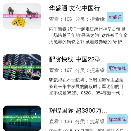
十个宝宝、月薪高....
华盛通 文化中国行丨马年寻马·门扉里的“守护马”
华盛通
查看：
166
分类：
捷希缘
丙午新春 我们一起走进禹州神垕古镇 赴
一场跨越千年的“寻马之约” 这座被千年窑
火滋养的钧瓷之都 藏着最赤诚的“守护马”
它是屋脊上伫立百年的瑞兽 以一身风骨
镇守....
配资快线 中国22型导快改进型卫星图曝光，移除YJ
配资快线
查看：
167
分类：
捷希缘
犹记得在本世纪初，当我国海军主战装
备迎来集中发展的阶段时，军迷们的目
光不仅被052B、052C、054等新一代大
型水面舰艇所吸引，也被039G、039A这
些新型....
辉煌国际 超3300万账户信息泄露后，韩电商巨头Coupang CEO辞职
辉煌国际
查看：
136
分类：
捷希缘
IT之家 12 月 10 日消息，据彭博社今日