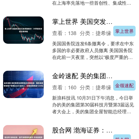
在上海率先落地一些首创性、集成性的
探索政策，包括应用人工智能、大数据
等技术，提供更智....
掌上世界 美国突发史无前例撤离令！外界担忧终极空袭来临
掌上世界
查看：
138
分类：
捷希缘
美国国务院连发6条撤离令，要求在中东
多国的非必要政府人员撤离 美国国务院
在此前一天夜里，突然以“极度严重的安
全风险”为由，史无前例地要求美国公
民“立即且无条件”....
金岭速配 美的集团全屋智能总经理尚喆：美的美居智能用户规模已达行业前三，设备连接数超1259亿
金领速配
查看：
160
分类：
捷希缘
新浪科技讯 10月31日下午消息，今日举
办的美的集团第30届科技月暨第3届远见
者大会上，美的集团全屋智能总经理尚
喆在与新浪科技等沟通中透露，目前美
的美居智能用户....
股合网 渤海证券：春节消费温和复苏 市场呈现资金回流