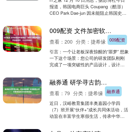
报道，韩国电商巨头 Coupang（酷澎）
CEO Park Dae-jun 因未能阻止韩国史上
最大规模的数据泄露而....
009配资 文件加密软件有哪些？推荐八款好用的文件加密软件，2026年精选！
009配资
查看：
200
分类：
捷希缘
引言：一个让老板深夜惊醒的“噩梦” 想象
一下这个场景：您公司的研发团队刚刚
完成了一项突破性的产品设计，设计图
纸和核心数据都保存在公司的服务器
上。然而，就在产品发....
融券通 研学寻古韵，民俗迎新春! 丰奥嘉园小学开展寒假成长共同体活动
融券通
查看：
79
分类：
捷希缘
近日，汉峪教育集团丰奥嘉园小学四
（7）班开展“伙伴+”成长共同体活动，活
动旨在丰富学生寒假生活，传承中华优
秀传统文化，增强同伴协作与实践能
力，让同学们在知行合一....