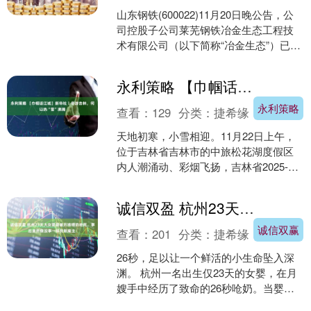
山东钢铁(600022)11月20日晚公告，公
司控股子公司莱芜钢铁冶金生态工程技
术有限公司（以下简称“冶金生态”）已停
止经营，为聚焦主业发展方向，清理低
效、无效....
永利策略 【巾帼话江城】新华社丨冬游吉林，何以热“雪”沸腾
永利策略
查看：
129
分类：
捷希缘
天地初寒，小雪相迎。11月22日上午，
位于吉林省吉林市的中旅松花湖度假区
内人潮涌动、彩烟飞扬，吉林省2025-
2026雪季正式拉开帷幕，广袤的黑土地
再次被冰雪热....
诚信双盈 杭州23天大女婴疑被月嫂喂奶呛死，事后竟然像没事一样找新雇主！
诚信双赢
查看：
201
分类：
捷希缘
26秒，足以让一个鲜活的小生命坠入深
渊。 杭州一名出生仅23天的女婴，在月
嫂手中经历了致命的26秒呛奶。当婴儿
发出窒息的哭声时，这位自称带过六七