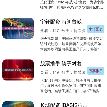
总代理商：2026年从“芯”出发，为功率路
径“把关”：P沟道MOS管选型如何赋能终
端能效？ 正文： 在电子产业的宏大叙
事，....
宇轩配资 特朗普威胁伊朗不要向美国船开火
宇轩配资
查看：
127
分类：
捷希缘
据央视新闻，美国总统特朗普4日接受采
访时威胁称，如果伊朗在波斯湾或霍尔
木兹海峡附近向美国船只开火，将被“从
地球表面抹去”。被问及美军战备情况，
特朗普称，目前只有....
股票推手 镜子对着门口好吗_反射_大门_风水
股票推手
查看：
149
分类：
捷希缘
《阳宅十书》中提到，镜子具有反射作
用，在风水中作化煞用，但它同时属阴
寒之物。当镜子摆在门口，会“吓”跑财
神、门神，使得好运气消失不见。《相
宅经》也有类似观点，认....
长城配资 iBASIS拟收购澳大利亚电信集团部分资产