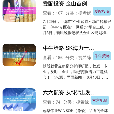
爱配投资 金山首例落地！企业不动产转移登记一件事全程网办，一小时即可拿证
爱配投资
查看：
107
分类：
捷希缘
7月29日，上海市“企业购置不动产转移登
记一件事”专区在“一网通办”平台上线。8
月3日，新民晚报记者从金山区规划和自
然资源局获悉，金山区确权登记中心成
功办结全区....
牛牛策略 SK海力士将在综合评估后确定下一座芯片工厂选址
牛牛策略
查看：
186
分类：
捷希缘
炒股就看金麒麟分析师研报，权威，专
业，及时，全面，助您挖掘潜力主题机
会！ （来源：界面新闻） 6月10日，据
报道，SK集团会长崔泰源表示，SK海力
士将在全面评估....
六六配资 从“芯”出发，为功率路径“把关”：MOS管选型如何赋能终端能效
六六配资
查看：
74
分类：
捷希缘
冠华伟业WINSOK（微硕）品牌的全球