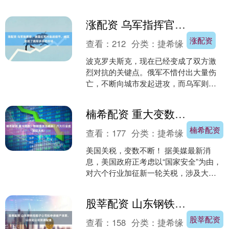
的高性价比趋势，今年冬窗最大的看
点，还是本土球员热....
涨配资 乌军指挥官，披露红军村血战细节，城区变成了俄军步兵的坟场
涨配资
查看：
212
分类：
捷希缘
波克罗夫斯克，现在已经变成了双方激
烈对抗的关键点。俄军不惜付出大量伤
亡，不断向城市发起进攻，而乌军则拼
命捍卫每一条街道，死死不放。这场持
续不断的拉锯战，已经不再....
楠希配资 重大变数！特朗普发出威胁！六大行业或加征关税！
楠希配资
查看：
177
分类：
捷希缘
美国关税，变数不断！ 据美媒最新消
息，美国政府正考虑以“国家安全”为由，
对六个行业加征新一轮关税，涉及大型
电池、电网和电信设备等领域。 此前，
特朗普政府已对另外....
股莘配资 山东钢铁控股子公司拟申请破产清算，以优化公司资源配置
股莘配资
查看：
158
分类：
捷希缘