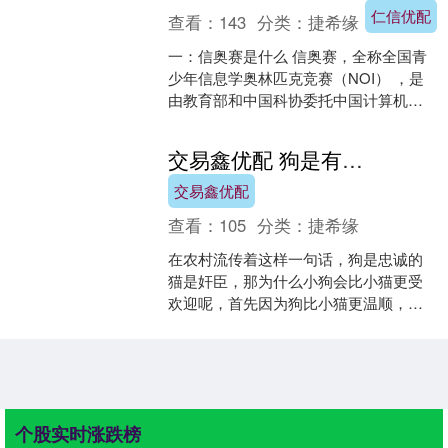
仁信优配
查看：
143
分类：
捷希缘
一：信奥赛是什么 信奥赛，全称全国青
少年信息学奥林匹克竞赛（NOI） ，是
由教育部和中国科协委托中国计算机学
会（CCF）主办的赛事，也是教育部白
名单赛事中科技类....
交易鑫优配 狗是有灵性的，它的反常必有情况，很可能会救你一命
交易鑫优配
查看：
105
分类：
捷希缘
在农村流传着这样一句话，狗是忠诚的
猫是奸臣，那为什么小狗会比小猫更受
欢迎呢，首先因为狗比小猫更温顺，更
容易和人类贴近，最重要的一个原因还
是因为狗是有灵性的，很多....
个股实时涨跌榜