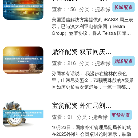
长城配资
查看：
156
分类：
捷希缘
美国通信解决方案提供商 iBASIS 周三表
示，已与澳大利亚电信集团（Telstra
Group）签署协议，将从 Telstra 国际业
务部门（Telstra ....
鼎泽配资 双节同庆！畅游榆林73家A级景区，超全攻略看这里！
鼎泽配资
查看：
216
分类：
捷希缘
孙同学有话说： 我漫步在榆林的秋色
里，山河尽染鎏金，73颗明珠般的A级景
区如历史长卷次第舒展，一笔一画都是
岁月淬炼的诗行，烟火气与六楼骑街的
雕梁画栋交织成流动的....
宝货配资 外汇局刘斌：鼓励在上海率先落地一些首创性、集成性探索政策
宝货配资
查看：
91
分类：
捷希缘
10月23日，国家外汇管理局副局长刘斌
在2025外滩年会圆桌讨论时表示，鼓励