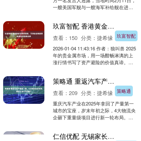
方一名发言人透露，当地时间2月11日，
一艘美国军舰与一艘海军补给舰在进行
舰对舰加油时发生碰撞，造成两人轻
伤。 美国南方司令....
玖富智配 香港黄金交易所赋能，万洲金业铸就贵金属投资信赖品牌
玖富智配
查看：
150
分类：
捷希缘
2026-01-04 11:43:16 作者：狼叫兽 2025
年的贵金属市场，用一场酣畅淋漓的上
涨行情书写了资产避险的价值真谛。现
货黄金价格从年初的2614美元....
策略通 重返汽车产量第一城，4大物流央企布局，重庆工业4万亿稳了
策略通
查看：
209
分类：
捷希缘
重庆汽车产业在2025年拿回了产量第一
城市的宝座，岁末年初之际，4大物流央
企砸下重量级项目进行新一轮布局。这
座西部工业重镇，冲击4万亿工业总量的
目标，从之前的“....
仁信优配 无锡家长必看！信奥赛辅导机构大揭秘