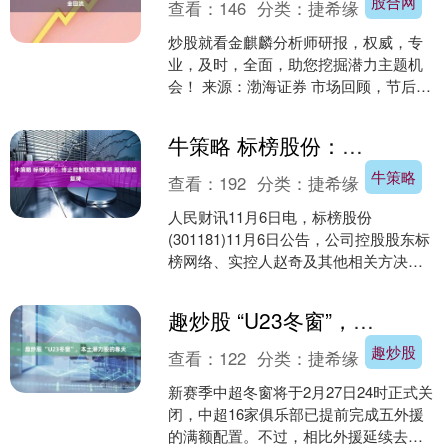
股合网
查看：
146
分类：
捷希缘
炒股就看金麒麟分析师研报，权威，专
业，及时，全面，助您挖掘潜力主题机
会！ 来源：渤海证券 市场回顾，节后3
个交易日（2 月24 日-2 月26 日），重要
指数....
牛策略 标榜股份：终止控制权变更事项 股票明起复牌
牛策略
查看：
192
分类：
捷希缘
人民财讯11月6日电，标榜股份
(301181)11月6日公告，公司控股股东标
榜网络、实控人赵奇及其他相关方决定
终止控制权变更事项。公司目前各项经
营情况正常，终止....
趣炒股 “U23冬窗”，本土潜力股的春天
趣炒股
查看：
122
分类：
捷希缘
新赛季中超冬窗将于2月27日24时正式关
闭，中超16家俱乐部已提前完成五外援
的满额配置。不过，相比外援延续去年