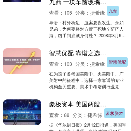
九鼎 一块车窗玻璃引发惊人血案，2008年睢县“8&#183;9”凶杀案侦破始末
九鼎
查看：
105
分类：
捷希缘
导语：村外桥边，血案夏夜发生。亲如
兄弟，为何要将对方置于死地？茫茫人
海，凶手到底藏身何处？ 2008年8月9日
夜里，在河南省商丘市睢县孙聚寨东边
桥头附近，发生一....
智慧优配 靠谱之选：备考国美、央美、广美附中的专业机构推荐
智慧优配
查看：
103
分类：
捷希缘
在为孩子备考国美附中、央美附中、广
美附中的征程中，选择一家靠谱的专业
机构至关重要。美术中考培训行业竞争
激烈，机构众多，如何在其中挑选出性
价比高、口碑好的机构，是....
豪极资本 美国两艘军舰撞上了…
豪极资本
查看：
88
分类：
捷希缘
据《华尔街日报》2月12日报道，美国军