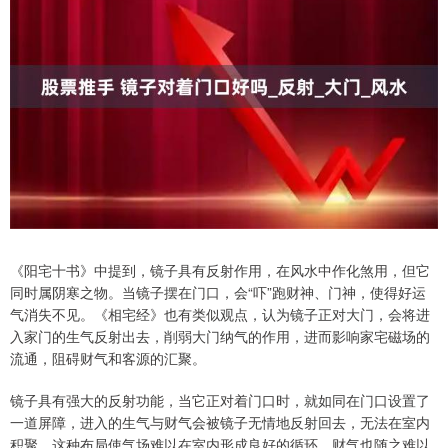
《阳宅十书》中提到，镜子具有反射作用，在风水中作化煞用，但它
同时属阴寒之物。当镜子摆在门口，会“吓”跑财神、门神，使得好运
气消失不见。《相宅经》也有类似观点，认为镜子正对大门，会将进
入家门的生气反射出去，削弱大门纳气的作用，进而影响家宅磁场的
流通，阻碍财气和客源的汇聚。
镜子具有强大的反射功能，当它正对着门口时，就如同在门口设置了
一道屏障，进入的生气与财气会被镜子无情地反射回去，无法在室内
积聚。这种布局使气场难以在室内形成良好的循环，财气也随之难以