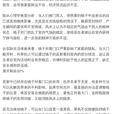
留存，会导致家庭财运不佳，经济状况起伏不定。
除从心理学角度分析，当人们推门而入，突然看到镜子中反射出的自
己或其他物体影像，尤其是在光线较暗的情况下，极易受到惊吓，产
生瞬间的紧张和不安情绪。风水上认为不稳定的气场会干扰人的精神
状态，镜子对门扰乱了室内气场的稳定，使得居住者难以在室内获得
宁静与放松，进一步加剧精神方面的不适。
从实际生活体验来看，镜子对着门口严重影响了家庭的隐私。当大门
敞开时，外界的人可以通过镜子的反射看到室内的部分情况，这让居
住者在室内活动时会有所顾忌，仿佛时刻处于他人的监视之下，缺乏
安全感和舒适感。
展开剩余32%
若家中已经存在镜子对着门口的布局，也并非束手无策，有多种方法
可以化解其带来的不利影响。如果空间允许，最直接的办法是调整镜
子的位置，将其安装在侧面的墙壁上，避免正对着大门，这样既能保
留镜子的实用功能，又能消除风水上的隐患。
若无法移动镜子，可以在门口设置一道屏风。屏风不仅能够阻挡镜子