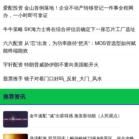
爱配投资 金山首例落地！企业不动产转移登记一件事全程网
办，一小时即可拿证
牛牛策略 SK海力士将在综合评估后确定下一座芯片工厂选址
六六配资 从“芯”出发，为功率路径“把关”：MOS管选型如何赋
能终端能效
宇轩配资 特朗普威胁伊朗不要向美国船开火
股票推手 镜子对着门口好吗_反射_大门_风水
推荐资讯
金牛速配 “减”出获得感 激发新动能（人民观点）
鼎泽配资 双节同庆！畅游榆林73家A级景区，超全攻略