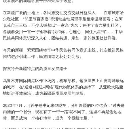
观看演出的新疆各族干部群众挥手致意。
在新疆广袤的土地上，各民族交往交流交融日益深入——在塔城市哈
尔墩社区，“邻里节百家宴”等活动生动展现手足相亲温馨画卷；在阿
克苏市王三街，不少店铺都以“一家亲”为名；在伊宁市六星街社区，
各族群众用一言一行诠释着“我和你，心连心，同住六星街”……中华
民族共同体意识深入人心，团结共进、亲如一家的氛围处处洋溢。
今天的新疆，紧紧围绕铸牢中华民族共同体意识主线，扎实推进民族
团结进步创建工作，民族团结之花处处绽放。
探索符合新疆特点的高质量发展路子
乌鲁木齐国际陆港区作业场内，机车穿梭。这座世界上距离海洋最远
的城市，在“通道+枢纽+网络”现代物流体系的加持下，从亚欧大陆腹
地挺进开放前沿，成为新疆高质量发展的缩影。
2022年7月，习近平总书记来到这里，分析新疆的区位优势：“过去是
内陆的一个省份，现在有了‘一带一路’就不同了。这里不再是边远地
带，而是成为一个核心地带，成为一个枢纽地带。”