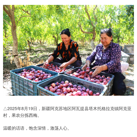
△2025年8月19日，新疆阿克苏地区阿瓦提县塔木托格拉克镇阿克亚
村，果农分拣西梅。
温暖的话语，饱含深情，激荡人心。