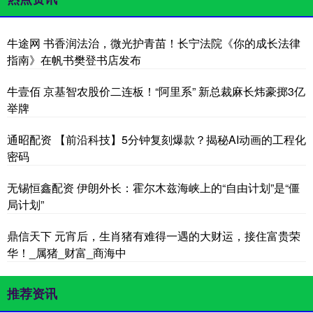
牛途网 书香润法治，微光护青苗！长宁法院《你的成长法律
指南》在帆书樊登书店发布
牛壹佰 京基智农股价二连板！“阿里系” 新总裁麻长炜豪掷3亿
举牌
通昭配资 【前沿科技】5分钟复刻爆款？揭秘AI动画的工程化
密码
无锡恒鑫配资 伊朗外长：霍尔木兹海峡上的“自由计划”是“僵
局计划”
鼎信天下 元宵后，生肖猪有难得一遇的大财运，接住富贵荣
华！_属猪_财富_商海中
推荐资讯