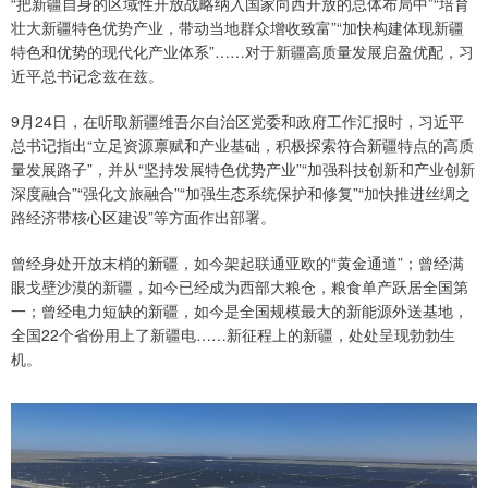
“把新疆自身的区域性开放战略纳入国家向西开放的总体布局中”“培育
壮大新疆特色优势产业，带动当地群众增收致富”“加快构建体现新疆
特色和优势的现代化产业体系”……对于新疆高质量发展启盈优配，习
近平总书记念兹在兹。
9月24日，在听取新疆维吾尔自治区党委和政府工作汇报时，习近平
总书记指出“立足资源禀赋和产业基础，积极探索符合新疆特点的高质
量发展路子”，并从“坚持发展特色优势产业”“加强科技创新和产业创新
深度融合”“强化文旅融合”“加强生态系统保护和修复”“加快推进丝绸之
路经济带核心区建设”等方面作出部署。
曾经身处开放末梢的新疆，如今架起联通亚欧的“黄金通道”；曾经满
眼戈壁沙漠的新疆，如今已经成为西部大粮仓，粮食单产跃居全国第
一；曾经电力短缺的新疆，如今是全国规模最大的新能源外送基地，
全国22个省份用上了新疆电……新征程上的新疆，处处呈现勃勃生
机。