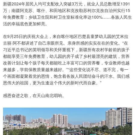
新疆2024年居民人均可支配收入突破3万元，就业人员总数增至1391
万；南疆阿克苏、喀什、和田地区和克孜勒苏柯尔克孜自治州实行15
年免费教育；乡镇卫生院和村卫生室标准化率达100%……各族人民生
活的幸福底色更加鲜亮。
在9月25日的庆祝大会上，来自喀什地区巴楚县童梦幼儿园的艾米拉
古丽·阿不都讲述了自己亲眼所见、亲身所感的实实在在的变化。“在
习近平总书记的英明领导和关怀重视下，新疆所有农村学龄前的孩子
都能享受三年免费教育，幼儿园的房子成了乡村最漂亮的建筑，营养
改善计划让每个孩子每天都能吃上丰富可口的营养餐，专业教师也越
来越多，学前保教质量越来越好。”“这些变化说不尽、道不完，每一
个画面都凝聚着党的恩情，饱含着各族人民团结奋斗的汗水。我们感
恩伟大的祖国，更为生逢这个伟大的新时代而自豪。”
感恩奋进之歌，在天山南北唱响。