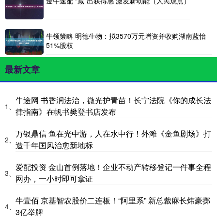
金牛速配 “减”出获得感 激发新动能（人民观点）
牛领策略 明德生物：拟3570万元增资并收购湖南蓝怡
51%股权
最新文章
牛途网 书香润法治，微光护青苗！长宁法院《你的成长法
1、
律指南》在帆书樊登书店发布
万银鼎信 鱼在光中游，人在水中行！外滩《金鱼剧场》打
2、
造千年国风治愈新地标
爱配投资 金山首例落地！企业不动产转移登记一件事全程
3、
网办，一小时即可拿证
牛壹佰 京基智农股价二连板！“阿里系” 新总裁麻长炜豪掷
4、
3亿举牌