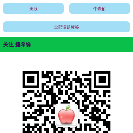
美股
牛壹佰
全部话题标签
关注 捷希缘