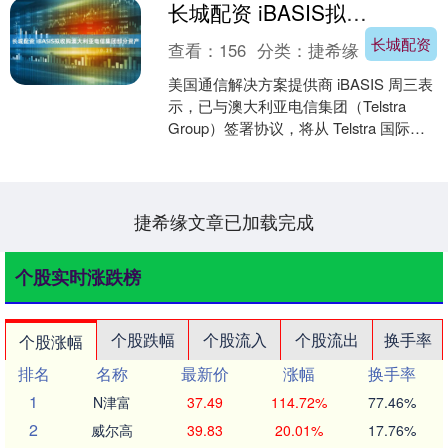
长城配资 iBASIS拟收购澳大利亚电信集团部分资产
长城配资
查看：
156
分类：
捷希缘
美国通信解决方案提供商 iBASIS 周三表
示，已与澳大利亚电信集团（Telstra
Group）签署协议，将从 Telstra 国际业
务部门（Telstra ....
捷希缘文章已加载完成
个股实时涨跌榜
个股跌幅
个股流入
个股流出
换手率
个股涨幅
排名
名称
最新价
涨幅
换手率
1
N津富
37.49
114.72%
77.46%
2
威尔高
39.83
20.01%
17.76%