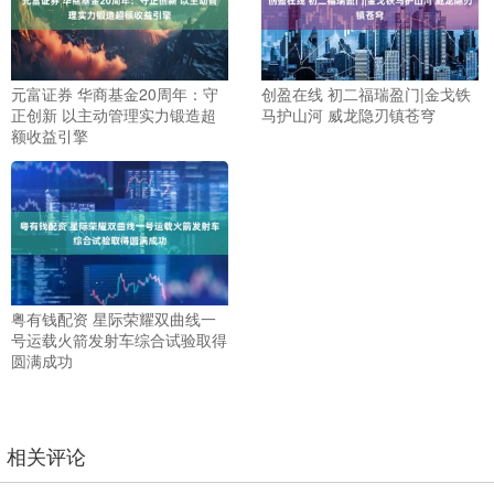
元富证券 华商基金20周年：守
创盈在线 初二福瑞盈门|金戈铁
正创新 以主动管理实力锻造超
马护山河 威龙隐刃镇苍穹
额收益引擎
粤有钱配资 星际荣耀双曲线一
号运载火箭发射车综合试验取得
圆满成功
相关评论