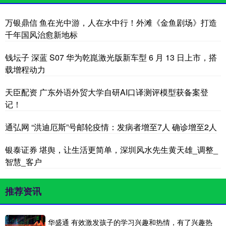
万银鼎信 鱼在光中游，人在水中行！外滩《金鱼剧场》打造
千年国风治愈新地标
钱坛子 深蓝 S07 华为乾崑激光版新车型 6 月 13 日上市，搭
载增程动力
天臣配资 广东外语外贸大学自研AI口译测评模型获备案登
记！
通弘网 “洪迪厄斯”号邮轮疫情：发病者增至7人 确诊增至2人
银泰证券 堪舆，让生活更简单，深圳风水先生黄天雄_调整_
智慧_客户
推荐资讯
华盛通 有效激发孩子的学习兴趣和热情，有了兴趣热