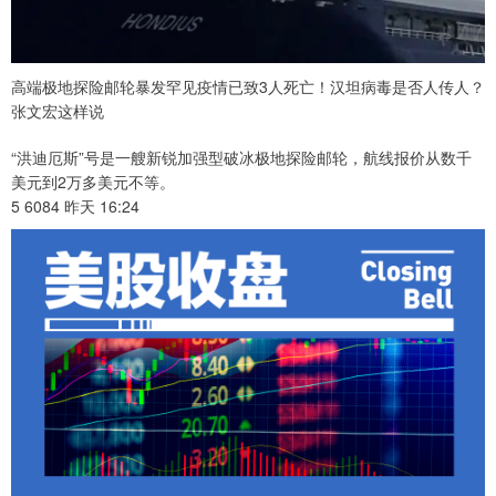
高端极地探险邮轮暴发罕见疫情已致3人死亡！汉坦病毒是否人传人？
张文宏这样说
“洪迪厄斯”号是一艘新锐加强型破冰极地探险邮轮，航线报价从数千
美元到2万多美元不等。
5 6084 昨天 16:24