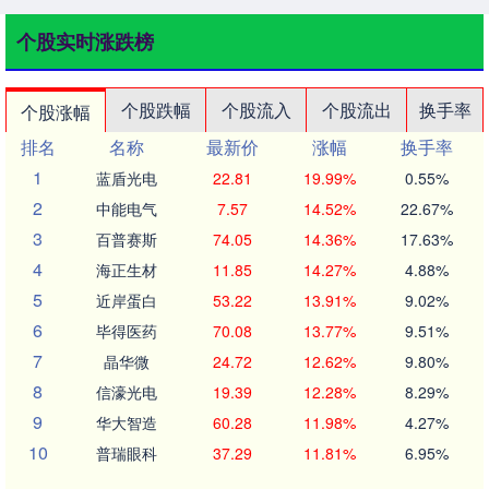
个股实时涨跌榜
个股跌幅
个股流入
个股流出
换手率
个股涨幅
排名
名称
最新价
涨幅
换手率
1
蓝盾光电
22.81
19.99%
0.55%
2
中能电气
7.57
14.52%
22.67%
3
百普赛斯
74.05
14.36%
17.63%
4
海正生材
11.85
14.27%
4.88%
5
近岸蛋白
53.22
13.91%
9.02%
6
毕得医药
70.08
13.77%
9.51%
7
晶华微
24.72
12.62%
9.80%
8
信濠光电
19.39
12.28%
8.29%
9
华大智造
60.28
11.98%
4.27%
10
普瑞眼科
37.29
11.81%
6.95%