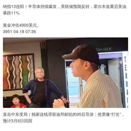
纳指13连阳！半导体持续爆发，美联储预期反转，霍尔木兹重启美油
暴跌11%
黄金冲击4900美元。
3951 04-18 07:36
直击中东变局｜独家连线滞留迪拜邮轮的95后导游：抢票像“打仗”，
预计3月6日回国