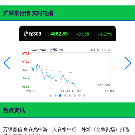
沪深京行情 实时轮播
北证50
1122.03
-12.22
-1.08%
热点资讯
万银鼎信 鱼在光中游，人在水中行！外滩《金鱼剧场》打造