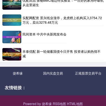
优配良品 探秘BMC瑞迈特实验室：一台好的家用呼吸机
从这里诞生
实配网配资 景兴纸业涨停，龙虎榜上机构买入3754.72
万元，卖出3278.48万元
民间资本 中共中央新闻发布会
丰泰优配 新一轮储蓄国债今日开售 投资者认购热情不
减
捷希缘
国内实盘交易
正规股票交易平台
友情链接：
Powered by
捷希缘
RSS地图
HTML地图