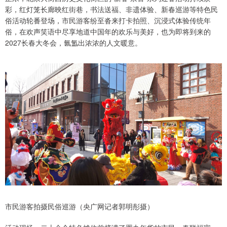
彩，红灯笼长廊映红街巷，书法送福、非遗体验、新春巡游等特色民
俗活动轮番登场，市民游客纷至沓来打卡拍照、沉浸式体验传统年
俗，在欢声笑语中尽享地道中国年的欢乐与美好，也为即将到来的
2027长春大冬会，氤氲出浓浓的人文暖意。
市民游客拍摄民俗巡游（央广网记者郭明彤摄）