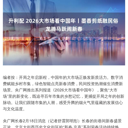
编者按：开局之年启新程，中国年的大市场正焕发新质活力。数字消
费赋能乡村市集，绿色智能点亮新春消费，民间投资热潮催生消费新
场景。央广网推出系列报道《2026大市场看中国年》，聚焦“大市
场”里的新变化，既追寻百年市集的乡愁记忆，更捕捉开局之年的创新
脉动。让我们跟随市集的人潮，感受升腾的烟火气里蕴藏的发展信心
与文化温度。
央广网长春2月18日消息（记者舒震郭明彤）长春的街巷间新春盛景
正浓，北京大街西历史文化街区的“新春·京喜”系列迎春活动持续焕