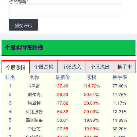
你的邮箱
*
提交评论
个股实时涨跌榜
个股跌幅
个股流入
个股流出
换手率
个股涨幅
排名
名称
最新价
涨幅
换手率
1
N津富
37.49
114.72%
77.46%
2
威尔高
39.83
20.01%
17.76%
3
锴威特
77.82
20.00%
1.17%
4
科翔股份
64.32
20.00%
12.21%
5
蜀道装备
33.61
19.99%
11.69%
6
中巨芯
27.85
19.99%
32.20%
7
广哈通信
19.03
19.99%
5.84%