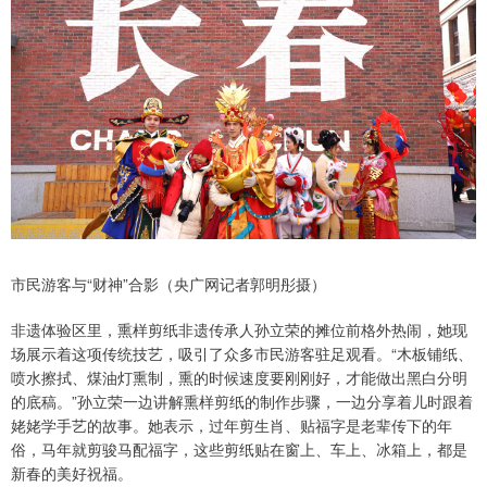
市民游客与“财神”合影（央广网记者郭明彤摄）
非遗体验区里，熏样剪纸非遗传承人孙立荣的摊位前格外热闹，她现
场展示着这项传统技艺，吸引了众多市民游客驻足观看。“木板铺纸、
喷水擦拭、煤油灯熏制，熏的时候速度要刚刚好，才能做出黑白分明
的底稿。”孙立荣一边讲解熏样剪纸的制作步骤，一边分享着儿时跟着
姥姥学手艺的故事。她表示，过年剪生肖、贴福字是老辈传下的年
俗，马年就剪骏马配福字，这些剪纸贴在窗上、车上、冰箱上，都是
新春的美好祝福。