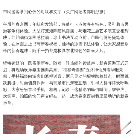
市民游客拿到心仪的对联和文字（央广网记者郭明彤摄）
午后的春京西，年味愈发浓郁，各处打卡点位各有特色，吸引着市民
游客争相体验。大型灯笼矩阵随风摇摆，与烟花主题艺术装置交相辉
映，红韵满街氛围感拉满；冰上书法互动点前，市民们纷纷提笔体
验，在冰面之上书写新春祝福，独特的冰雪书法体验，让大家感受别
样的新春趣味，随手一拍都是极具东北特色的新春大片。
铿锵锣鼓响，民俗闹新春。随着一阵热闹的锣鼓声，新春巡游正式开
启，将现场欢乐氛围推向高潮。“福禄寿喜财”五路神仙身着华服亮
相，手持福袋向游客们派福送喜，两只灵动的醒狮踏着鼓点，时而跳
跃腾挪，时而俯身作揖，与现场市民亲密互动，引得人群阵阵欢呼喝
彩。大家纷纷拿出手机、相机，记录下这精彩的民俗瞬间，锣鼓声、
欢笑声、拍照的快门声交织在一起，成为春京西街巷里最动听的新春
乐章。