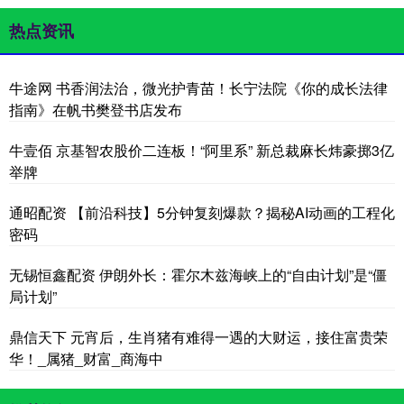
热点资讯
牛途网 书香润法治，微光护青苗！长宁法院《你的成长法律
指南》在帆书樊登书店发布
牛壹佰 京基智农股价二连板！“阿里系” 新总裁麻长炜豪掷3亿
举牌
通昭配资 【前沿科技】5分钟复刻爆款？揭秘AI动画的工程化
密码
无锡恒鑫配资 伊朗外长：霍尔木兹海峡上的“自由计划”是“僵
局计划”
鼎信天下 元宵后，生肖猪有难得一遇的大财运，接住富贵荣
华！_属猪_财富_商海中