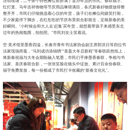
活动现场，二十余个特色摊位前挤满了置办年货的市民。春联福字、
红灯笼、马年吉祥饰物等节庆用品琳琅满目，各式新春好物摆放得整
整齐齐，市民们仔细挑选着心仪的年货，孩子们在摊位间嬉笑打闹，
不少家庭停下脚步，在红彤彤的节庆布景前合影留念，定格新春的美
好瞬间。“小时候会和大人去‘赶集’买年货，就想着带孩子来感受东北
过年的热闹氛围，拍拍照。”市民刘女士笑着说。
空·美术馆里墨香四溢，长春市青年书法家协会副主席郭洪日等四位书
法家现场挥毫，“马到成功添锦绣”“喜盈大冬启新程”等春联跃然纸上，
将新春祝福与大冬会期盼融入笔墨，市民们手捧墨香春联，争相与书
法家、喜庆春联合影，一张张笑脸在镜头中绽放。累计百余份春联、
福字免费发放，每一份都成了市民打卡收藏的“新春文化礼”。