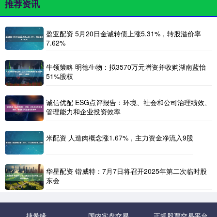
推荐资讯
盈亚配资 5月20日金诚转债上涨5.31%，转股溢价率
7.62%
牛领策略 明德生物：拟3570万元增资并收购湖南蓝怡
51%股权
诚信优配 ESG点评报告：环境、社会和公司治理绩效、
管理能力和企业投资效率
米配资 人造肉概念涨1.67%，主力资金净流入9股
华星配资 锴威特：7月7日将召开2025年第二次临时股
东会
捷希缘
国内实盘交易
正规股票交易平台