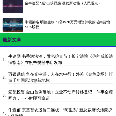
金牛速配 “减”出获得感 激发新动能（人民观点）
牛领策略 明德生物：拟3570万元增资并收购湖南蓝怡
51%股权
最新文章
牛途网 书香润法治，微光护青苗！长宁法院《你的成长法
1、
律指南》在帆书樊登书店发布
万银鼎信 鱼在光中游，人在水中行！外滩《金鱼剧场》打
2、
造千年国风治愈新地标
爱配投资 金山首例落地！企业不动产转移登记一件事全程
3、
网办，一小时即可拿证
牛壹佰 京基智农股价二连板！“阿里系” 新总裁麻长炜豪掷
4、
3亿举牌