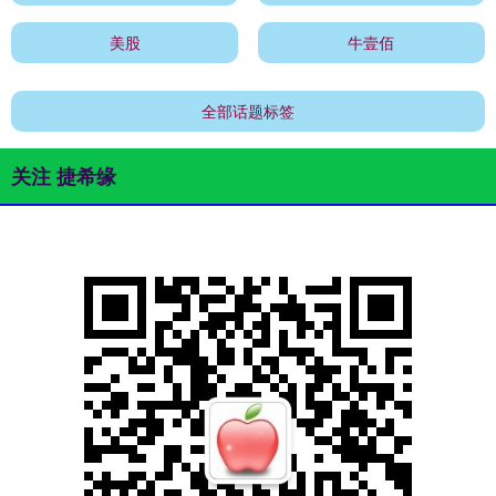
美股
牛壹佰
全部话题标签
关注 捷希缘