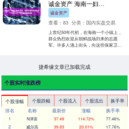
诚金资产 海南一妇女发现，志愿军英雄是牺牲多年的丈夫，寄出解除婚姻通知
诚金资产
查看：
83
分类：
国内实盘交易
上世纪50年代初，在海南一个小镇上，
群众热烈欢迎从朝鲜战场归来的志愿
军。许多人涌上街头，向这些保家卫国
的英雄致敬。在大会上，当提到模范英
雄时，一个名叫李雪莲的妇....
捷希缘文章已加载完成
个股实时涨跌榜
个股跌幅
个股流入
个股流出
换手率
个股涨幅
排名
名称
最新价
涨幅
换手率
1
N津富
37.49
114.72%
77.46%
2
威尔高
39.83
20.01%
17.76%