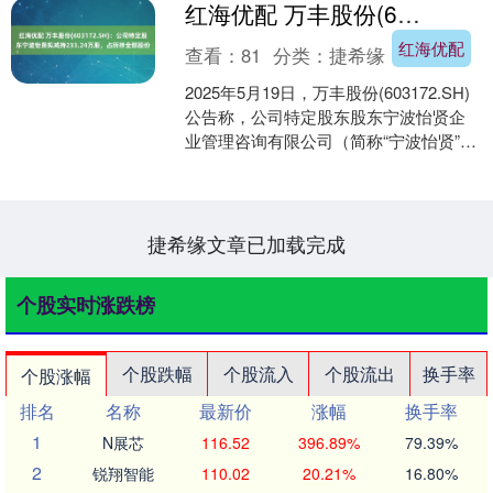
红海优配 万丰股份(603172.SH)：公司特定股东宁波怡贤拟减持233.24万股，占所持全部股份
红海优配
查看：
81
分类：
捷希缘
2025年5月19日，万丰股份(603172.SH)
公告称，公司特定股东股东宁波怡贤企
业管理咨询有限公司（简称“宁波怡贤”）
因自身资金需求，计划以大宗交易方式
减....
捷希缘文章已加载完成
个股实时涨跌榜
个股跌幅
个股流入
个股流出
换手率
个股涨幅
排名
名称
最新价
涨幅
换手率
1
N展芯
116.52
396.89%
79.39%
2
锐翔智能
110.02
20.21%
16.80%