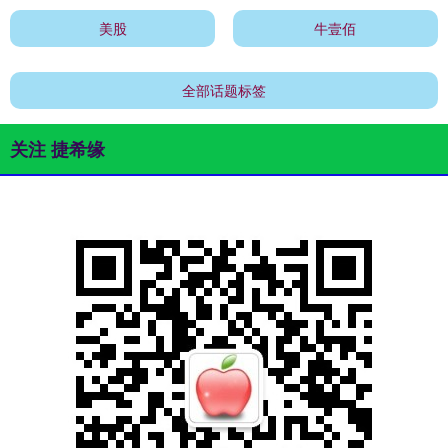
美股
牛壹佰
全部话题标签
关注 捷希缘