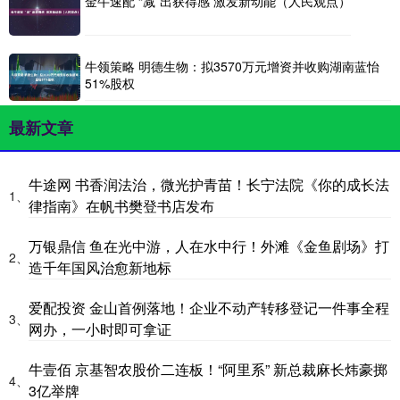
金牛速配 “减”出获得感 激发新动能（人民观点）
牛领策略 明德生物：拟3570万元增资并收购湖南蓝怡
51%股权
最新文章
牛途网 书香润法治，微光护青苗！长宁法院《你的成长法
1、
律指南》在帆书樊登书店发布
万银鼎信 鱼在光中游，人在水中行！外滩《金鱼剧场》打
2、
造千年国风治愈新地标
爱配投资 金山首例落地！企业不动产转移登记一件事全程
3、
网办，一小时即可拿证
牛壹佰 京基智农股价二连板！“阿里系” 新总裁麻长炜豪掷
4、
3亿举牌