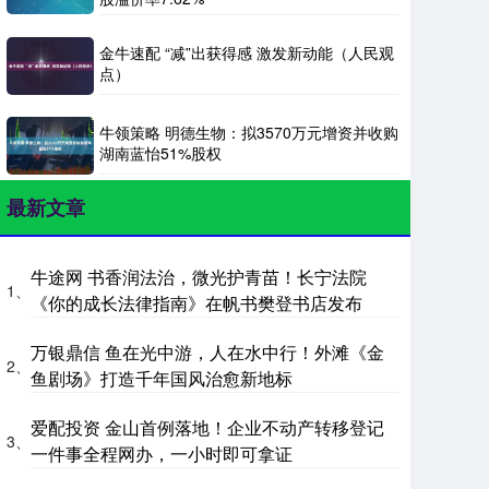
金牛速配 “减”出获得感 激发新动能（人民观
点）
牛领策略 明德生物：拟3570万元增资并收购
湖南蓝怡51%股权
最新文章
牛途网 书香润法治，微光护青苗！长宁法院
1、
《你的成长法律指南》在帆书樊登书店发布
万银鼎信 鱼在光中游，人在水中行！外滩《金
2、
鱼剧场》打造千年国风治愈新地标
爱配投资 金山首例落地！企业不动产转移登记
3、
一件事全程网办，一小时即可拿证