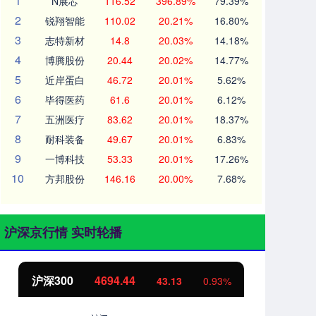
1
N展芯
116.52
396.89%
79.39%
2
锐翔智能
110.02
20.21%
16.80%
3
志特新材
14.8
20.03%
14.18%
4
博腾股份
20.44
20.02%
14.77%
5
近岸蛋白
46.72
20.01%
5.62%
6
毕得医药
61.6
20.01%
6.12%
7
五洲医疗
83.62
20.01%
18.37%
8
耐科装备
49.67
20.01%
6.83%
9
一博科技
53.33
20.01%
17.26%
10
方邦股份
146.16
20.00%
7.68%
沪深京行情 实时轮播
北证50
1134.24
创
11.37
1.01%