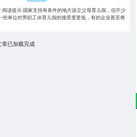
资 阅读提示 国家支持有条件的地方设立父母育儿假，但不少
，一些单位对男职工休育儿假的接受度更低，有的企业甚至将
文章已加载完成
沪深300
4694.44
.42%
43.13
0.93%