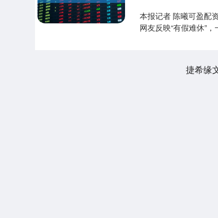
本报记者 陈曦可盈配
网友反映“有假难休”
休假按旷工....
捷希缘
深证成指
14311.01
.68
1.02%
200.89
1