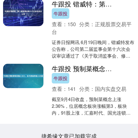
牛跟投 锴威特：第二届监事会第十六次会议决议公告
牛跟投
查看：
150
分类：
正规股票交易平
台
证券日报网讯 6月19日晚间，锴威特发布
公告称，公司第二届监事会第十六次会
议审议通过了《关于取消监事会、修订
的议案》。....
牛跟投 预制菜概念涨2.36%，主力资金净流入45股
牛跟投
查看：
141
分类：
国内实盘交易
截至9月4日收盘，预制菜概念上涨
2.36%，位居概念板块涨幅第3，板块
内，91股上涨，汇嘉时代、国光连锁、
惠发食品等涨停，盖世食品、欧福蛋
业、三江购物等涨幅居前....
捷希缘文章已加载完成