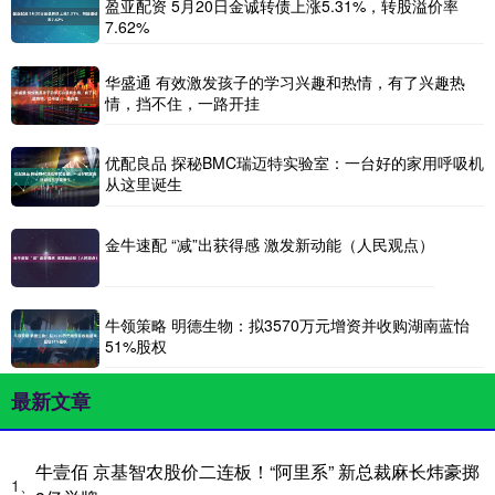
盈亚配资 5月20日金诚转债上涨5.31%，转股溢价率
7.62%
华盛通 有效激发孩子的学习兴趣和热情，有了兴趣热
情，挡不住，一路开挂
优配良品 探秘BMC瑞迈特实验室：一台好的家用呼吸机
从这里诞生
金牛速配 “减”出获得感 激发新动能（人民观点）
牛领策略 明德生物：拟3570万元增资并收购湖南蓝怡
51%股权
最新文章
牛壹佰 京基智农股价二连板！“阿里系” 新总裁麻长炜豪掷
1、