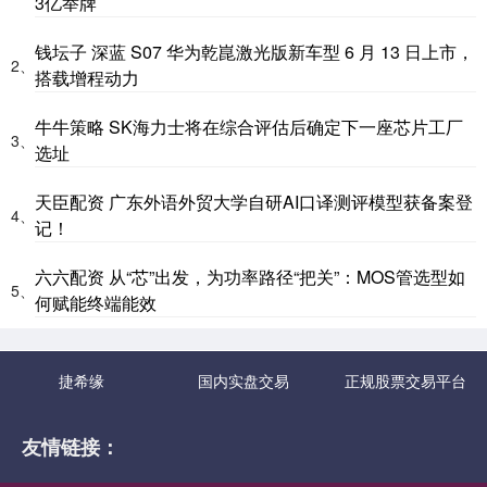
3亿举牌
钱坛子 深蓝 S07 华为乾崑激光版新车型 6 月 13 日上市，
2、
搭载增程动力
牛牛策略 SK海力士将在综合评估后确定下一座芯片工厂
3、
选址
天臣配资 广东外语外贸大学自研AI口译测评模型获备案登
4、
记！
六六配资 从“芯”出发，为功率路径“把关”：MOS管选型如
5、
何赋能终端能效
捷希缘
国内实盘交易
正规股票交易平台
友情链接：