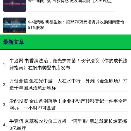
金牛速配 “减”出获得感 激发新动能（人民观点）
牛领策略 明德生物：拟3570万元增资并收购湖南蓝怡
51%股权
最新文章
牛途网 书香润法治，微光护青苗！长宁法院《你的成长法
1、
律指南》在帆书樊登书店发布
万银鼎信 鱼在光中游，人在水中行！外滩《金鱼剧场》打
2、
造千年国风治愈新地标
爱配投资 金山首例落地！企业不动产转移登记一件事全程
3、
网办，一小时即可拿证
牛壹佰 京基智农股价二连板！“阿里系” 新总裁麻长炜豪掷
4、
3亿举牌