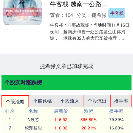
牛客栈 越南一公路山体滑坡致大巴被掩埋 造成6死19伤
牛客栈
查看：
104
分类：
捷希缘
牛客栈 r △事故现场 r 当地时间11月16日
夜间，越南庆和省一处公路发生山体滑
坡，一辆载有32人的大巴车被掩埋，导
致6人死亡，19人受伤。目前搜救工作仍
在进....
捷希缘文章已加载完成
个股实时涨跌榜
个股跌幅
个股流入
个股流出
换手率
个股涨幅
排名
名称
最新价
涨幅
换手率
1
N展芯
116.52
396.89%
79.39%
2
锐翔智能
110.02
20.21%
16.80%