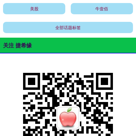
美股
牛壹佰
全部话题标签
关注 捷希缘