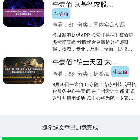
牛壹佰 京基智农股价二连板！“阿里系” 新总裁麻长炜豪掷3亿举牌
牛壹佰
查看：
81
分类：
国内实盘交易
登录新浪财经APP 搜索【信披】查看更
多考评等级 炒股就看金麒麟分析师研
报，权威，专业，及时，全面，助您挖
掘潜力主题机会！ 来源：时代财经 新总
牛壹佰 “院士天团”来了！广东院士专家科技成果转化服务中心在白云区启用
裁近4亿元的“举....
牛壹佰
查看：
83
分类：
捷希缘
9月26日牛壹佰 广东院士专家科技成果转
化服务中心牛壹佰 在广州设计之都 正式
入驻并启用场地 该中心将为院士专家和
企业 架设合作桥梁 促进科技与经济深度
融合 助....
捷希缘文章已加载完成