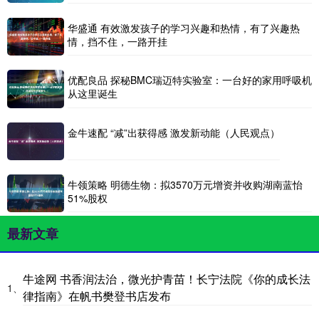
华盛通 有效激发孩子的学习兴趣和热情，有了兴趣热
情，挡不住，一路开挂
优配良品 探秘BMC瑞迈特实验室：一台好的家用呼吸机
从这里诞生
金牛速配 “减”出获得感 激发新动能（人民观点）
牛领策略 明德生物：拟3570万元增资并收购湖南蓝怡
51%股权
最新文章
牛途网 书香润法治，微光护青苗！长宁法院《你的成长法
1、
律指南》在帆书樊登书店发布