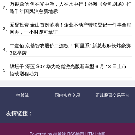
万银鼎信 鱼在光中游，人在水中行！外滩《金鱼剧场》打
2、
造千年国风治愈新地标
爱配投资 金山首例落地！企业不动产转移登记一件事全程
3、
网办，一小时即可拿证
牛壹佰 京基智农股价二连板！“阿里系” 新总裁麻长炜豪掷
4、
3亿举牌
钱坛子 深蓝 S07 华为乾崑激光版新车型 6 月 13 日上市，
5、
搭载增程动力
捷希缘
国内实盘交易
正规股票交易平台
友情链接：
Powered by
捷希缘
RSS地图
HTML地图