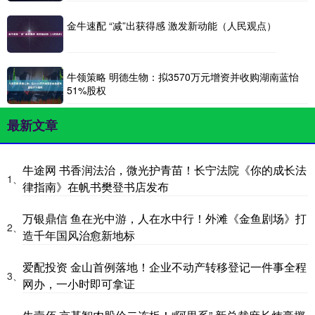
金牛速配 “减”出获得感 激发新动能（人民观点）
牛领策略 明德生物：拟3570万元增资并收购湖南蓝怡
51%股权
最新文章
牛途网 书香润法治，微光护青苗！长宁法院《你的成长法
1、
律指南》在帆书樊登书店发布
万银鼎信 鱼在光中游，人在水中行！外滩《金鱼剧场》打
2、
造千年国风治愈新地标
爱配投资 金山首例落地！企业不动产转移登记一件事全程
3、
网办，一小时即可拿证