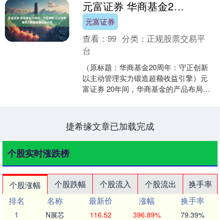
元富证券 华商基金20周年：守正创新 以主动管理实力锻造超额收益引擎
元富证券
查看：
99
分类：
正规股票交易平
台
（原标题：华商基金20周年：守正创新
以主动管理实力锻造超额收益引擎）元
富证券 20年间，华商基金的产品布局、
投研体系等方面均持续创新、迭代、完
善 投资时间网、....
捷希缘文章已加载完成
个股实时涨跌榜
个股跌幅
个股流入
个股流出
换手率
个股涨幅
排名
名称
最新价
涨幅
换手率
1
N展芯
116.52
396.89%
79.39%