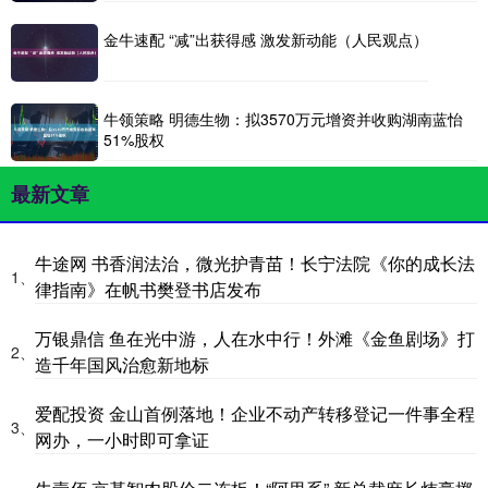
金牛速配 “减”出获得感 激发新动能（人民观点）
牛领策略 明德生物：拟3570万元增资并收购湖南蓝怡
51%股权
最新文章
牛途网 书香润法治，微光护青苗！长宁法院《你的成长法
1、
律指南》在帆书樊登书店发布
万银鼎信 鱼在光中游，人在水中行！外滩《金鱼剧场》打
2、
造千年国风治愈新地标
爱配投资 金山首例落地！企业不动产转移登记一件事全程
3、
网办，一小时即可拿证