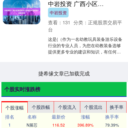
中岩投资 广西小区景区室外大型组合滑滑梯游乐设备定做
中岩投资
查看：
131
分类：
正规股票交易平
台
这是(（作为一名幼教玩具装备游乐设备
行业的专业人员，为您在幼教装备选够
提供更多专业的建议和知识，有任何需
要帮助都可以丝信我，或搜索南宁大风
车联络）)整理的信息，....
捷希缘文章已加载完成
个股实时涨跌榜
个股跌幅
个股流入
个股流出
换手率
个股涨幅
排名
名称
最新价
涨幅
换手率
1
N展芯
116.52
396.89%
79.39%